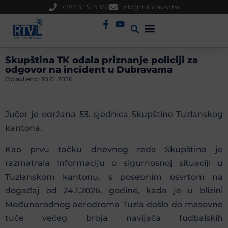
+387 35 553 967
info@rtvlukavac.ba
Radio Uživo
Sjednica Gradskog Vijeća
Skupština TK odala priznanje policiji za
odgovor na incident u Dubravama
Objavljeno:
30.01.2026.
Jučer je održana 53. sjednica Skupštine Tuzlanskog
kantona.
Kao prvu tačku dnevnog reda Skupština je
razmatrala Informaciju o sigurnosnoj situaciji u
Tuzlanskom kantonu, s posebnim osvrtom na
događaj od 24.1.2026. godine, kada je u blizini
Međunarodnog aerodroma Tuzla došlo do masovne
tuče većeg broja navijača fudbalskih