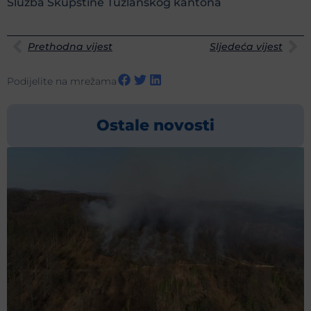
Služba Skupštine Tuzlanskog kantona
Prethodna vijest
Sljedeća vijest
Podijelite na mrežama
Ostale novosti