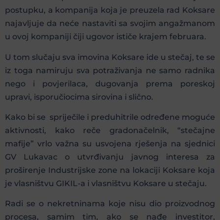
postupku, a kompanija koja je preuzela rad Koksare
najavljuje da neće nastaviti sa svojim angažmanom
u ovoj kompaniji čiji ugovor ističe krajem februara.
U tom slučaju sva imovina Koksare ide u stečaj, te se
iz toga namiruju sva potraživanja ne samo radnika
nego i povjerilaca, dugovanja prema poreskoj
upravi, isporučiocima sirovina i slično.
Kako bi se spriječile i preduhitrile određene moguće
aktivnosti, kako reče gradonačelnik, “stečajne
mafije” vrlo važna su usvojena rješenja na sjednici
GV Lukavac o utvrđivanju javnog interesa za
proširenje Industrijske zone na lokaciji Koksare koja
je vlasništvu GIKIL-a i vlasništvu Koksare u stečaju.
Radi se o nekretninama koje nisu dio proizvodnog
procesa, samim tim, ako se nađe investitor,