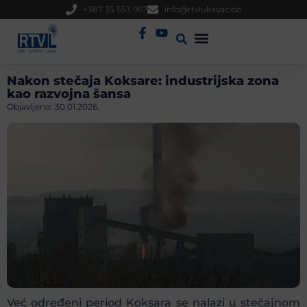
+387 35 553 967
info@rtvlukavac.ba
Radio Uživo
Sjednica Gradskog Vijeća
Nakon stečaja Koksare: industrijska zona
kao razvojna šansa
Objavljeno:
30.01.2026.
Već određeni period Koksara se nalazi u stečajnom