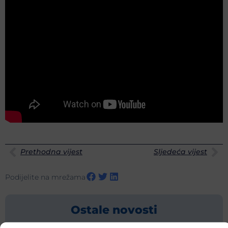
Prethodna vijest
Sljedeća vijest
Podijelite na mrežama
Ostale novosti