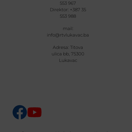
553 967
Direktor: +387 35
553 988
mail:
info@rtvlukavac.ba
Adresa: Titova
ulica bb, 75300
Lukavac