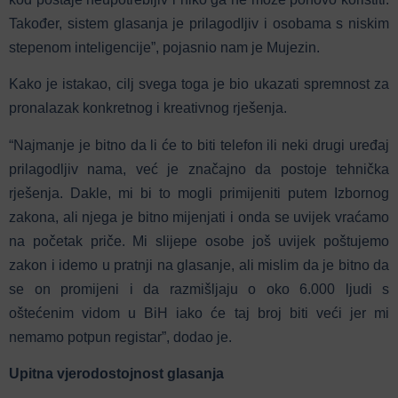
Također, sistem glasanja je prilagodljiv i osobama s niskim
stepenom inteligencije”, pojasnio nam je Mujezin.
Kako je istakao, cilj svega toga je bio ukazati spremnost za
pronalazak konkretnog i kreativnog rješenja.
“Najmanje je bitno da li će to biti telefon ili neki drugi uređaj
prilagodljiv nama, već je značajno da postoje tehnička
rješenja. Dakle, mi bi to mogli primijeniti putem Izbornog
zakona, ali njega je bitno mijenjati i onda se uvijek vraćamo
na početak priče. Mi slijepe osobe još uvijek poštujemo
zakon i idemo u pratnji na glasanje, ali mislim da je bitno da
se on promijeni i da razmišljaju o oko 6.000 ljudi s
oštećenim vidom u BiH iako će taj broj biti veći jer mi
nemamo potpun registar”, dodao je.
Upitna vjerodostojnost glasanja