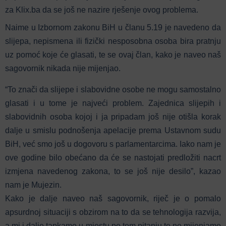
za Klix.ba da se još ne nazire rješenje ovog problema.
Naime u Izbornom zakonu BiH u članu 5.19 je navedeno da
slijepa, nepismena ili fizički nesposobna osoba bira pratnju
uz pomoć koje će glasati, te se ovaj član, kako je naveo naš
sagovornik nikada nije mijenjao.
“To znači da slijepe i slabovidne osobe ne mogu samostalno
glasati i u tome je najveći problem. Zajednica slijepih i
slabovidnih osoba kojoj i ja pripadam još nije otišla korak
dalje u smislu podnošenja apelacije prema Ustavnom sudu
BiH, već smo još u dogovoru s parlamentarcima. Iako nam je
ove godine bilo obećano da će se nastojati predložiti nacrt
izmjena navedenog zakona, to se još nije desilo”, kazao
nam je Mujezin.
Kako je dalje naveo naš sagovornik, riječ je o pomalo
apsurdnoj situaciji s obzirom na to da se tehnologija razvija,
a mi i dalje tapkamo u mjestu po tom pitanju te ne mijenjamo