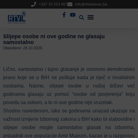
+387 35 553 967
info@rtvlukavac.ba
Radio Uživo
Sjednica Gradskog Vijeća
Slijepe osobe ni ove godine ne glasaju
samostalno
Objavljeno:
28.10.2020.
Lično, samostalno i tajno glasanje je osnovno demokratsko
pravo koje se u BiH ne poštuje kada je riječ o invalidnim
osobama. Naime, slijepe osobe u našoj državi već
godinama glasaju uz pomoć “osobe od povjerenja” koju
povedu sa sobom, a to ni ove godine nije izuzetak.
Shodno navedenom, iako se godinama unazad ukazuje na
važnost izmjene Izbornog zakona u BiH kako bi slabovidne i
slijepe osobe mogle samostalno glasati na izborima,
pripadnik ove populacije Amir Mujezin, kazao je u razgovoru