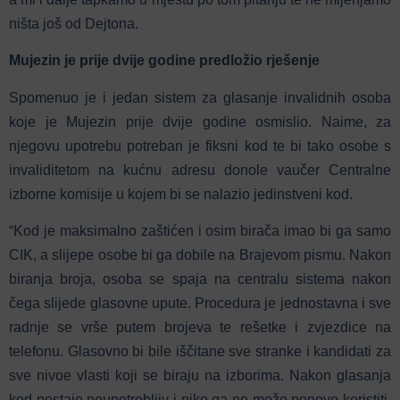
ništa još od Dejtona.
Mujezin je prije dvije godine predložio rješenje
Spomenuo je i jedan sistem za glasanje invalidnih osoba
koje je Mujezin prije dvije godine osmislio. Naime, za
njegovu upotrebu potreban je fiksni kod te bi tako osobe s
invaliditetom na kućnu adresu donole vaučer Centralne
izborne komisije u kojem bi se nalazio jedinstveni kod.
“Kod je maksimalno zaštićen i osim birača imao bi ga samo
CIK, a slijepe osobe bi ga dobile na Brajevom pismu. Nakon
biranja broja, osoba se spaja na centralu sistema nakon
čega slijede glasovne upute. Procedura je jednostavna i sve
radnje se vrše putem brojeva te rešetke i zvjezdice na
telefonu. Glasovno bi bile iščitane sve stranke i kandidati za
sve nivoe vlasti koji se biraju na izborima. Nakon glasanja
kod postaje neupotrebljiv i niko ga ne može ponovo koristiti.