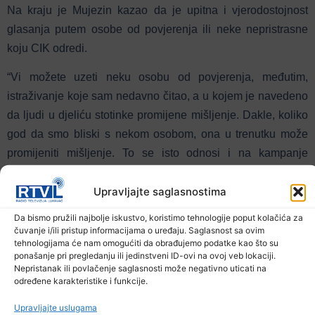
Na kraju je Mujezin kazao da je upitna i vjerodostojnost
glasanja putem osobe od povjerenja ili neke nepristrasne
koju CIK odredi.
“Vi možete uzeti neku osobu od povjerenja, međutim,
istraživanje koje sam nedavno čitao, a u kojem je navedeno
da ljudi u djeliću stotinke promijene mišljenje. Dakle, koliko
god da smo bliski s nekom osobom, ona u trenutku može
promijeniti mišljenje. To se isto odnosi i na kampanje
kandidata za izbornu listu koji se ne može osloniti ni na
Upravljajte saglasnostima
svoje birače od kojih očekuje podršku jer se može vrlo brzo
predomisliti”, poručio je na kraju razgovora Mujezin.
Da bismo pružili najbolje iskustvo, koristimo tehnologije poput kolačića za
čuvanje i/ili pristup informacijama o uređaju. Saglasnost sa ovim
tehnologijama će nam omogućiti da obrađujemo podatke kao što su
Prethodna vijest
Sljedeća vijest
ponašanje pri pregledanju ili jedinstveni ID-ovi na ovoj veb lokaciji.
Nepristanak ili povlačenje saglasnosti može negativno uticati na
određene karakteristike i funkcije.
Podijelite na mrežama
Upravljajte uslugama