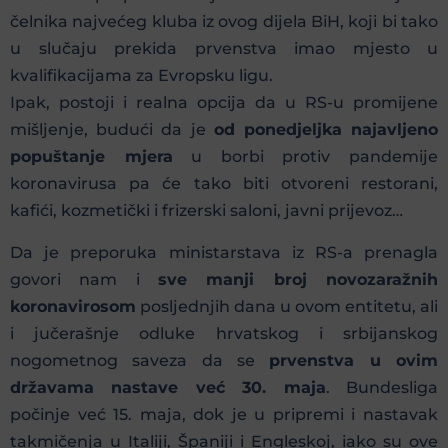
čelnika najvećeg kluba iz ovog dijela BiH, koji bi tako
u slučaju prekida prvenstva imao mjesto u
kvalifikacijama za Evropsku ligu.
Ipak, postoji i realna opcija da u RS-u promijene
mišljenje, budući da je
od ponedjeljka najavljeno
popuštanje mjera
u borbi protiv pandemije
koronavirusa pa će tako biti otvoreni restorani,
kafići, kozmetički i frizerski saloni, javni prijevoz…
Da je preporuka ministarstava iz RS-a prenagla
govori nam i
sve manji broj novozaražnih
koronavirosom
posljednjih dana u ovom entitetu, ali
i jučerašnje odluke hrvatskog i srbijanskog
nogometnog saveza da se
prvenstva u ovim
državama nastave već 30. maja
. Bundesliga
počinje već 15. maja, dok je u pripremi i nastavak
takmičenja u Italiji, Španiji i Engleskoj, iako su ove