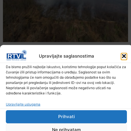
Upravljajte saglasnostima
Da bismo pružili najbolje iskustvo, koristimo tehnologije poput kolačića za
čuvanje i/ili pristup informacijama o uređaju. Saglasnost sa ovim
tehnologijama će nam omogućiti da obrađujemo podatke kao što su
ponašanje pri pregledanju ili jedinstveni ID-ovi na ovoj veb lokaciji.
Nepristanak ili povlačenje saglasnosti može negativno uticati na
određene karakteristike i funkcije.
Upravljajte uslugama
U TK povećan broj požara
Prihvati
7. Augusta 2026.
Ne prihvatam