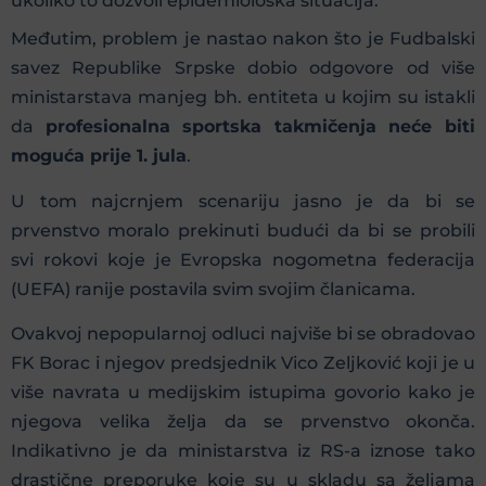
ukoliko to dozvoli epidemiološka situacija.
Međutim, problem je nastao nakon što je Fudbalski
savez Republike Srpske dobio odgovore od više
ministarstava manjeg bh. entiteta u kojim su istakli
da
profesionalna sportska takmičenja neće biti
moguća prije 1. jula
.
U tom najcrnjem scenariju jasno je da bi se
prvenstvo moralo prekinuti budući da bi se probili
svi rokovi koje je Evropska nogometna federacija
(UEFA) ranije postavila svim svojim članicama.
Ovakvoj nepopularnoj odluci najviše bi se obradovao
FK Borac i njegov predsjednik Vico Zeljković koji je u
više navrata u medijskim istupima govorio kako je
njegova velika želja da se prvenstvo okonča.
Indikativno je da ministarstva iz RS-a iznose tako
drastične preporuke koje su u skladu sa željama