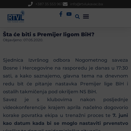
+387 35 553 967
info@rtvlukavac.ba
Radio Uživo
Sjednica Gradskog Vijeća
Šta će biti s Premijer ligom BiH?
Objavljeno:
07.05.2020.
Sjednica Izvršnog odbora Nogometnog saveza
Bosne i Hercegovine na rasporedu je danas u 17:30
sati, a kako saznajemo, glavna tema na dnevnom
redu bit će pitanje nastavka Premijer lige BiH i
ostalih takmičenja pod okriljem NS BiH.
Savez je s klubovima nakon posljednje
videokonferencije krajem aprila načelno dogovorio
korake povratka ekipa u trenažni proces te
7. juni
kao datum kada bi se moglo nastaviti prvenstvo