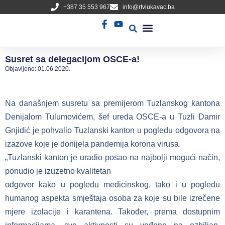
+387 35 553 967
info@rtvlukavac.ba
Radio Uživo
Sjednica Gradskog Vijeća
Susret sa delegacijom OSCE-a!
Objavljeno:
01.06.2020.
Na današnjem susretu sa premijerom Tuzlanskog kantona
Denijalom Tulumovićem, šef ureda OSCE-a u Tuzli Damir
Gnjidić je pohvalio Tuzlanski kanton u pogledu odgovora na
izazove koje je donijela pandemija korona virusa.
„Tuzlanski kanton je uradio posao na najbolji mogući način,
ponudio je izuzetno kvalitetan
odgovor kako u pogledu medicinskog, tako i u pogledu
humanog aspekta smještaja osoba za koje su bile izrečene
mjere izolacije i karantena. Također, prema dostupnim