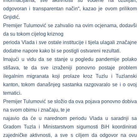
informacijama, sve aktivnosti su vođene na ozbiljan,
odgovoran i transparentan način“, kazao je ovom prilikom
Gnjidić.
Premijer Tulumović se zahvalio na ovim ocjenama, dodavši
da su tokom cijelog kriznog
perioda Vlada i sve ostale institucije i tijela ulagali značajne
dodatne napore kako bi se postigli ostvareni rezultati.
Imajući u vidu da se stanje u pogledu pandemije polako
stišava, te da sve izraženiji ponovno postaje problem
ilegalnim migranata koji prolaze kroz Tuzlu i Tuzlanski
kanton, tokom današnjeg sastanka razgovaralo se i o ovoj
tematici.
Premijer Tulumović se složio da ova pojava ponovno dobiva
na svom obimu i značaju, te je
najavio da će u narednom periodu Vlada u saradnji sa
Gradom Tuzla i Ministarstvom sigurnosti BiH koordinirati
zajedničke aktivnosti, a sve s ciljem da odgovor na ovu