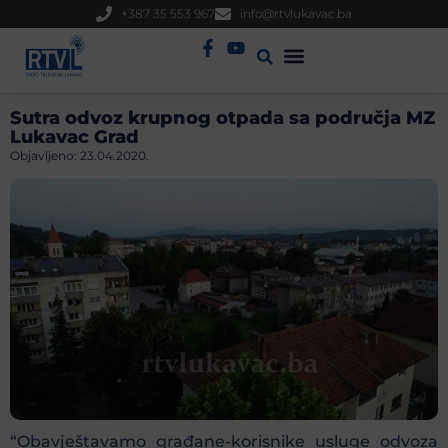
+387 35 553 967
info@rtvlukavac.ba
Radio Uživo
Sjednica Gradskog Vijeća
Sutra odvoz krupnog otpada sa područja MZ
Lukavac Grad
Objavljeno:
23.04.2020.
“Obavještavamo građane-korisnike usluge odvoza