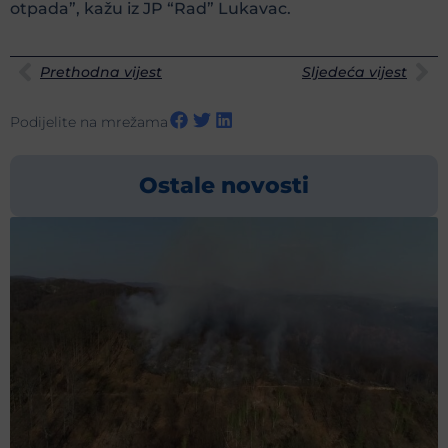
otpada”, kažu iz JP “Rad” Lukavac.
Prethodna vijest
Sljedeća vijest
Podijelite na mrežama
Ostale novosti