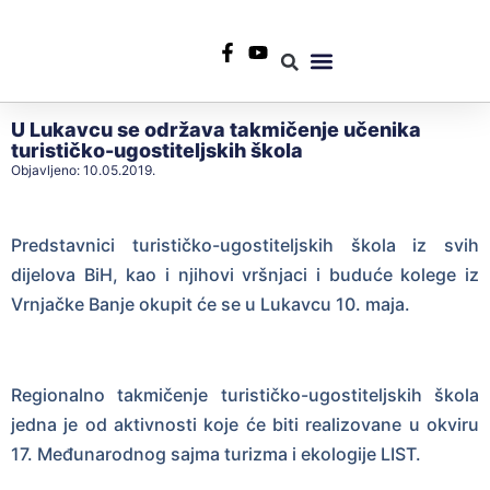
+387 35 553 967
info@rtvlukavac.ba
Radio Uživo
Sjednica Gradskog Vijeća
U Lukavcu se održava takmičenje učenika
turističko-ugostiteljskih škola
Objavljeno:
10.05.2019.
Predstavnici turističko-ugostiteljskih škola iz svih
dijelova BiH, kao i njihovi vršnjaci i buduće kolege iz
Vrnjačke Banje okupit će se u Lukavcu 10. maja.
Regionalno takmičenje turističko-ugostiteljskih škola
jedna je od aktivnosti koje će biti realizovane u okviru
17. Međunarodnog sajma turizma i ekologije LIST.