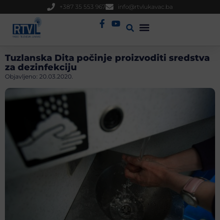
+387 35 553 967
info@rtvlukavac.ba
Radio Uživo
Sjednica Gradskog Vijeća
Tuzlanska Dita počinje proizvoditi sredstva
za dezinfekciju
Objavljeno:
20.03.2020.