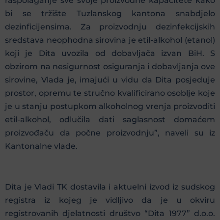
raspolaganje sve svoje proizvodne kapacitete kako
bi se tržište Tuzlanskog kantona snabdjelo
dezinficijensima. Za proizvodnju dezinfekcijskih
sredstava neophodna sirovina je etil-alkohol (etanol)
koji je Dita uvozila od dobavljača izvan BiH. S
obzirom na nesigurnost osiguranja i dobavljanja ove
sirovine, Vlada je, imajući u vidu da Dita posjeduje
prostor, opremu te stručno kvalificirano osoblje koje
je u stanju postupkom alkoholnog vrenja proizvoditi
etil-alkohol, odlučila dati saglasnost domaćem
proizvođaču da počne proizvodnju”, naveli su iz
Kantonalne vlade.
Dita je Vladi TK dostavila i aktuelni izvod iz sudskog
registra iz kojeg je vidljivo da je u okviru
registrovanih djelatnosti društvo “Dita 1977” d.o.o.