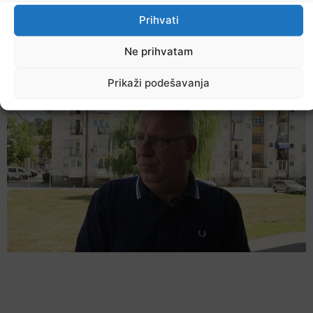
Prihvati
Upozorenje za narednih sedam dana: Požari
prijete Balkanu, u rizičnoj zoni nalazi se i BiH
Ne prihvatam
6. Augusta 2026.
Prikaži podešavanja