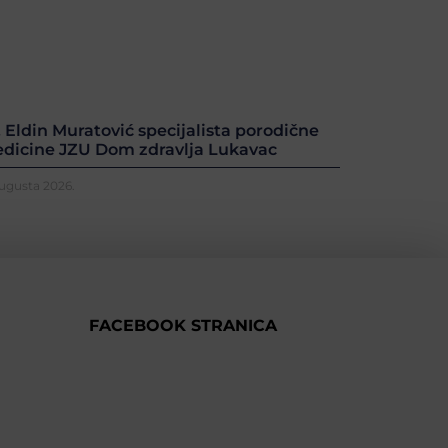
. Eldin Muratović specijalista porodične
dicine JZU Dom zdravlja Lukavac
Augusta 2026.
FACEBOOK STRANICA