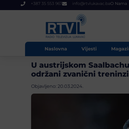
+387 35 553 967
info@rtvlukavac.ba
O Nama
Naslovna
Vijesti
Magazi
U austrijskom Saalbachu,
održani zvanični treninz
Objavljeno:
20.03.2024.