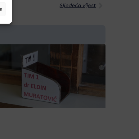
Sljedeća vijest
ja