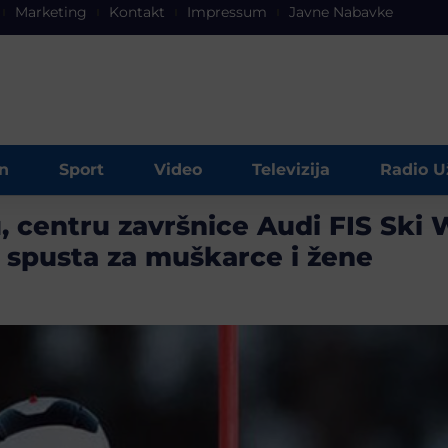
Marketing
Kontakt
Impressum
Javne Nabavke
n
Sport
Video
Televizija
Radio U
 centru završnice Audi FIS Ski 
i spusta za muškarce i žene