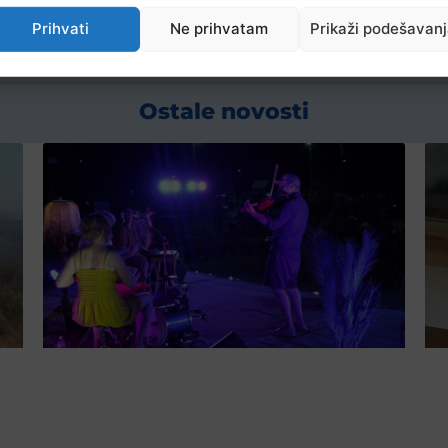
Prihvati
Ne prihvatam
Prikaži podešavan
Ostale novosti