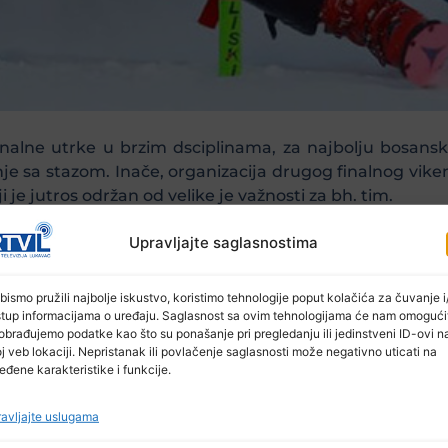
finalne utrke u brzim dsciplinama, za najbolju bosans
je sa stazom. Inače, organizacija drugog finalnog vik
je jutros održan od velike je važnosti za bh. tim.
j stazi, prvi trening iskoristila sam samo za upoznavanj
Upravljajte saglasnostima
mnogo lakša, nego što je to izgledalo na ogledu.
slim da se mnogo toga može popraviti do petka i subote”
ci Svjetskog kupa u disciplini Super-G, dok će u subotu 
bismo pružili najbolje iskustvo, koristimo tehnologije poput kolačića za čuvanje i/
stup informacijama o uređaju. Saglasnost sa ovim tehnologijama će nam omogući
obrađujemo podatke kao što su ponašanje pri pregledanju ili jedinstveni ID-ovi n
rojem 19, a u ciljnu ravninu ušla s 21. vremenom.
j veb lokaciji. Nepristanak ili povlačenje saglasnosti može negativno uticati na
 Cupa okuplja najbolje takmičare i takmičarke svijeta 
eđene karakteristike i funkcije.
rganizirano Svjetsko prvenstvo u alpskom skijanju.
avljajte uslugama