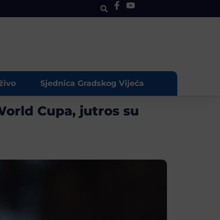
živo
Sjednica Gradskog Vijeća
World Cupa, jutros su