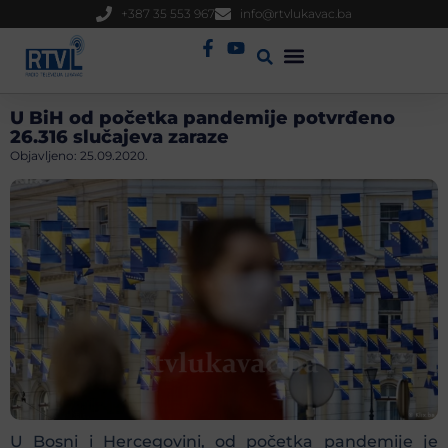
+387 35 553 967
info@rtvlukavac.ba
Radio Uživo
Sjednica Gradskog Vijeća
U BiH od početka pandemije potvrđeno
26.316 slučajeva zaraze
Objavljeno:
25.09.2020.
U Bosni i Hercegovini, od početka pandemije je