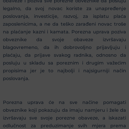
obaveze i poziva sve porezne obveznike da posluju
legalno, da svoj novac koriste za unapređenje
poslovanja, investicije, razvoj, za isplatu plaća
zaposlenicima, a ne da teško zarađeni novac troše
na plaćanje kazni i kamata. Porezna uprava poziva
obveznike da svoje obaveze izvršavaju
blagovremeno, da ih dobrovoljno prijavljuju i
plaćaju, da prijave svakog radnika, odnosno da
posluju u skladu sa poreznim i drugim važećim
propisima jer je to najbolji i najsigurniji način
poslovanja.
Porezna uprava će na sve načine pomagati
obveznike koji pokazuju da imaju namjeru i žele da
izvršavaju sve svoje porezne obaveze, a iskazati
odlučnost za preduzimanje svih mjera prema