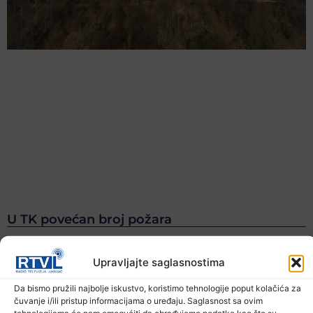
U TK povećan broj požara
7. Augusta 2026.
Upravljajte saglasnostima
Da bismo pružili najbolje iskustvo, koristimo tehnologije poput kolačića za
čuvanje i/ili pristup informacijama o uređaju. Saglasnost sa ovim
tehnologijama će nam omogućiti da obrađujemo podatke kao što su