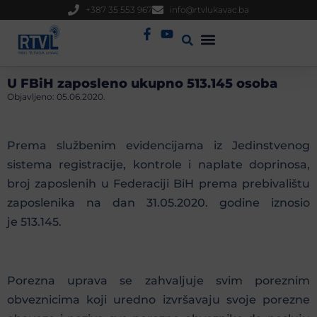
+387 35 553 967
info@rtvlukavac.ba
Radio Uživo
Sjednica Gradskog Vijeća
U FBiH zaposleno ukupno 513.145 osoba
Objavljeno:
05.06.2020.
Prema službenim evidencijama iz Jedinstvenog
sistema registracije, kontrole i naplate doprinosa,
broj zaposlenih u Federaciji BiH prema prebivalištu
zaposlenika na dan 31.05.2020. godine iznosio
je 513.145.
Porezna uprava se zahvaljuje svim poreznim
obveznicima koji uredno izvršavaju svoje porezne