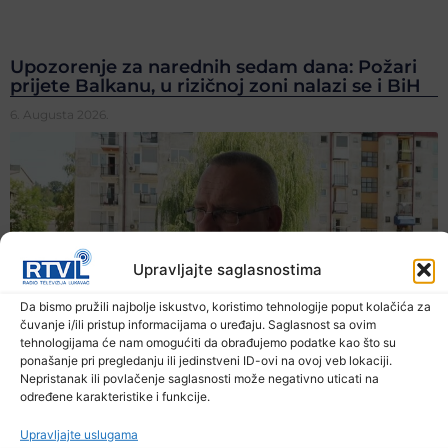
Upozorenje za narednih sedam dana: Požari
prijete Balkanu, u rizičnoj zoni nalazi se i BiH
6. Augusta 2026.
Upravljajte saglasnostima
Da bismo pružili najbolje iskustvo, koristimo tehnologije poput kolačića za
čuvanje i/ili pristup informacijama o uređaju. Saglasnost sa ovim
tehnologijama će nam omogućiti da obrađujemo podatke kao što su
ponašanje pri pregledanju ili jedinstveni ID-ovi na ovoj veb lokaciji.
Nepristanak ili povlačenje saglasnosti može negativno uticati na
određene karakteristike i funkcije.
Upravljajte uslugama