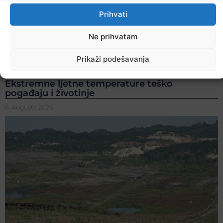
Prihvati
Ne prihvatam
Prikaži podešavanja
Ekstremne ljetne temperature teško
pogađaju i životinje
6. Augusta 2026.