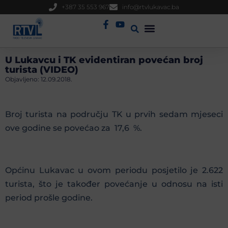
+387 35 553 967
info@rtvlukavac.ba
Radio Uživo
Sjednica Gradskog Vijeća
U Lukavcu i TK evidentiran povećan broj
turista (VIDEO)
Objavljeno:
12.09.2018.
Broj turista na području TK u prvih sedam mjeseci
ove godine se povećao za 17,6 %.
Općinu Lukavac u ovom periodu posjetilo je 2.622
turista, što je također povećanje u odnosu na isti
period prošle godine.