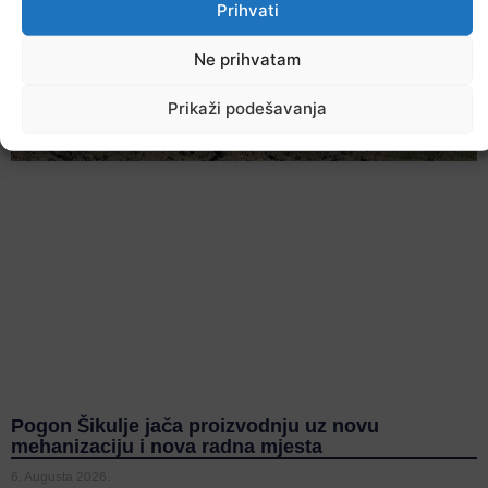
Prihvati
Ne prihvatam
Prikaži podešavanja
Pogon Šikulje jača proizvodnju uz novu
mehanizaciju i nova radna mjesta
6. Augusta 2026.