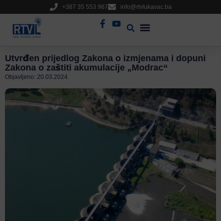
+387 35 553 967
info@rtvlukavac.ba
Radio Uživo
Sjednica Gradskog Vijeća
Utvrđen prijedlog Zakona o izmjenama i dopuni
Zakona o zaštiti akumulacije „Modrac“
Objavljeno:
20.03.2024.