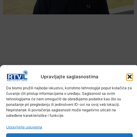
Upravljajte saglasnostima
Da bismo pružili najbolje iskustvo, koristimo tehnologije poput kolačića za
Ekstremne ljetne temperature teško pogađaju i
čuvanje i/ili pristup informacijama o uređaju. Saglasnost sa ovim
životinje
tehnologijama će nam omogućiti da obrađujemo podatke kao što su
6. Augusta 2026.
ponašanje pri pregledanju ili jedinstveni ID-ovi na ovoj veb lokaciji.
Nepristanak ili povlačenje saglasnosti može negativno uticati na
određene karakteristike i funkcije.
Upravljajte uslugama