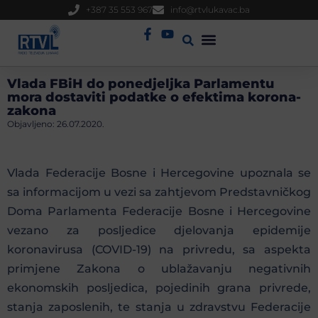
+387 35 553 967
info@rtvlukavac.ba
Radio Uživo
Sjednica Gradskog Vijeća
Vlada FBiH do ponedjeljka Parlamentu
mora dostaviti podatke o efektima korona-
zakona
Objavljeno:
26.07.2020.
Vlada Federacije Bosne i Hercegovine upoznala se
sa informacijom u vezi sa zahtjevom Predstavničkog
Doma Parlamenta Federacije Bosne i Hercegovine
vezano za posljedice djelovanja epidemije
koronavirusa (COVID-19) na privredu, sa aspekta
primjene Zakona o ublažavanju negativnih
ekonomskih posljedica, pojedinih grana privrede,
stanja zaposlenih, te stanja u zdravstvu Federacije