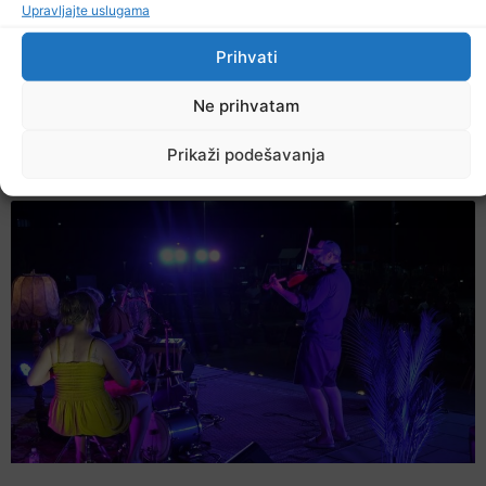
Upravljajte uslugama
Prihvati
Ne prihvatam
U TK povećan broj požara
Prikaži podešavanja
7. Augusta 2026.