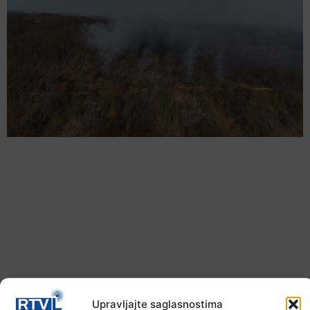
Upravljajte saglasnostima
U TK povećan broj požara