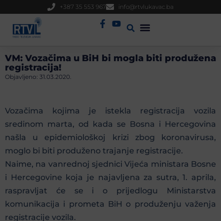
+387 35 553 967
info@rtvlukavac.ba
Radio Uživo
Sjednica Gradskog Vijeća
VM: Vozačima u BiH bi mogla biti produžena
registracija!
Objavljeno:
31.03.2020.
Vozačima kojima je istekla registracija vozila
sredinom marta, od kada se Bosna i Hercegovina
našla u epidemiološkoj krizi zbog koronavirusa,
moglo bi biti produženo trajanje registracije.
Naime, na vanrednoj sjednici Vijeća ministara Bosne
i Hercegovine koja je najavljena za sutra, 1. aprila,
raspravljat će se i o prijedlogu Ministarstva
komunikacija i prometa BiH o produženju važenja
registracije vozila.