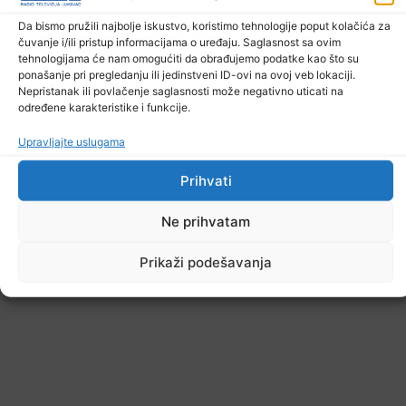
7. Augusta 2026.
Da bismo pružili najbolje iskustvo, koristimo tehnologije poput kolačića za
čuvanje i/ili pristup informacijama o uređaju. Saglasnost sa ovim
tehnologijama će nam omogućiti da obrađujemo podatke kao što su
ponašanje pri pregledanju ili jedinstveni ID-ovi na ovoj veb lokaciji.
Nepristanak ili povlačenje saglasnosti može negativno uticati na
određene karakteristike i funkcije.
Upravljajte uslugama
Prihvati
Ne prihvatam
Prikaži podešavanja