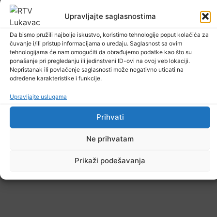
Upravljajte saglasnostima
Upozorenje za narednih sedam dana: Požari
prijete Balkanu, u rizičnoj zoni nalazi se i BiH
Da bismo pružili najbolje iskustvo, koristimo tehnologije poput kolačića za
6. Augusta 2026.
čuvanje i/ili pristup informacijama o uređaju. Saglasnost sa ovim
tehnologijama će nam omogućiti da obrađujemo podatke kao što su
ponašanje pri pregledanju ili jedinstveni ID-ovi na ovoj veb lokaciji.
Nepristanak ili povlačenje saglasnosti može negativno uticati na
određene karakteristike i funkcije.
Upravljajte uslugama
Prihvati
Ne prihvatam
Prikaži podešavanja