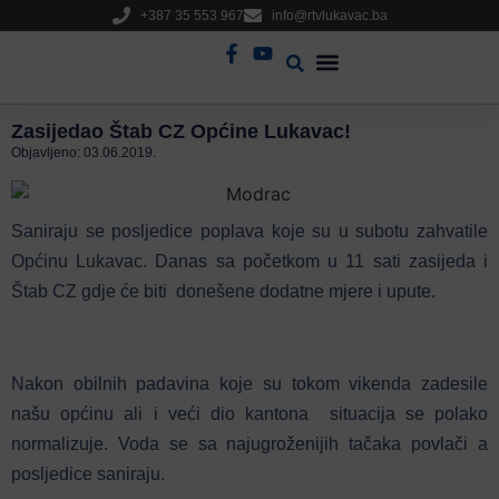
+387 35 553 967
info@rtvlukavac.ba
Radio Uživo
Sjednica Gradskog Vijeća
Zasijedao Štab CZ Općine Lukavac!
Objavljeno:
03.06.2019.
Saniraju se posljedice poplava koje su u subotu zahvatile
Općinu Lukavac. Danas sa početkom u 11 sati zasijeda i
Štab CZ gdje će biti donešene dodatne mjere i upute.
Nakon obilnih padavina koje su tokom vikenda zadesile
našu općinu ali i veći dio kantona situacija se polako
normalizuje. Voda se sa najugroženijih tačaka povlači a
posljedice saniraju.