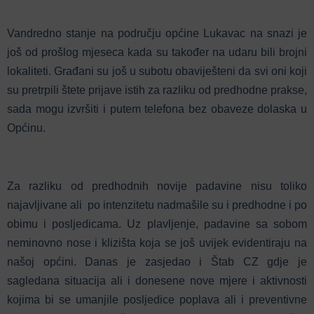
Vandredno stanje na području općine Lukavac na snazi je
još od prošlog mjeseca kada su također na udaru bili brojni
lokaliteti. Građani su još u subotu obaviješteni da svi oni koji
su pretrpili štete prijave istih za razliku od predhodne prakse,
sada mogu izvršiti i putem telefona bez obaveze dolaska u
Općinu.
Za razliku od predhodnih novije padavine nisu toliko
najavljivane ali po intenzitetu nadmašile su i predhodne i po
obimu i posljedicama. Uz plavljenje, padavine sa sobom
neminovno nose i klizišta koja se još uvijek evidentiraju na
našoj općini. Danas je zasjedao i Štab CZ gdje je
sagledana situacija ali i donesene nove mjere i aktivnosti
kojima bi se umanjile posljedice poplava ali i preventivne