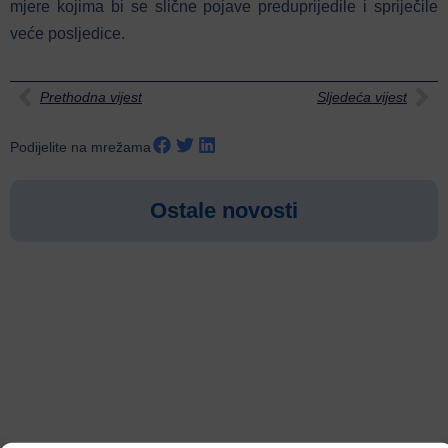
mjere kojima bi se slične pojave preduprijedile i spriječile
veće posljedice.
Prethodna vijest
Sljedeća vijest
Podijelite na mrežama
Ostale novosti