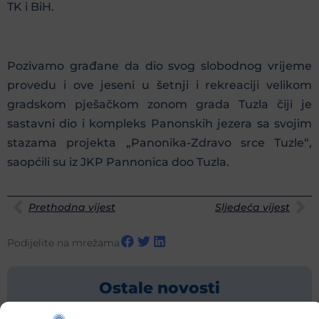
TK i BiH.
Pozivamo građane da dio svog slobodnog vrijeme
provedu i ove jeseni u šetnji i rekreaciji velikom
gradskom pješačkom zonom grada Tuzla čiji je
sastavni dio i kompleks Panonskih jezera sa svojim
stazama projekta „Panonika-Zdravo srce Tuzle“,
saopćili su iz JKP Pannonica doo Tuzla.
Prethodna vijest
Sljedeća vijest
Podijelite na mrežama
Ostale novosti