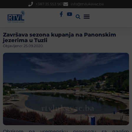
+387 35 553 967
info@rtvlukavac.ba
Radio Uživo
Sjednica Gradskog Vijeća
Završava sezona kupanja na Panonskim
jezerima u Tuzli
Objavljeno:
25.09.2020.
Obzirom na vremensku prognozu sa naglim