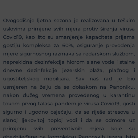
Ovogodišnje ljetna sezona je realizovana u teškim
uslovima primjene svih mjera protiv širenja virusa
Covid19, kao što su smanjenje kapaciteta prijema
gostiju kompleksa za 60%, osiguranje provođenja
mjere sigurnosnog razmaka sa redarskom službom,
neprekidna dezinfekcija hlorom slane vode i stalne
dnevne dezinfekcije jezerskih plaža, plažnog i
ugostiteljskog mobilijara. Sav naš rad je bio
usmjeren na želju da se dolaskom na Panoniku,
nakon dužeg vremena provedenog u karantinu
tokom prvog talasa pandemije virusa Covid19, gosti
sigurno i ugodno osjećaju, da se riješe stresova u
slanoj ljekovitoj toploj vodi i da se odmore uz
primjenu svih preventivnih mjera koje su
obezbijeđene na kompleksu Panonskih jezera. Isto