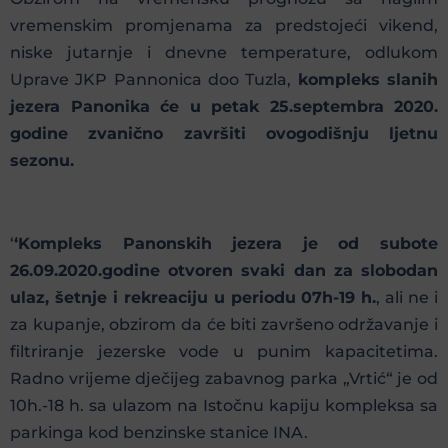
vremenskim promjenama za predstojeći vikend,
niske jutarnje i dnevne temperature, odlukom
Uprave JKP Pannonica doo Tuzla,
kompleks slanih
jezera Panonika će u petak 25.septembra 2020.
godine zvanično završiti ovogodišnju ljetnu
sezonu.
‘
‘Kompleks Panonskih jezera je od subote
26.09.2020.godine otvoren svaki dan za slobodan
ulaz, šetnje i rekreaciju u periodu 07h-19 h.
, al
i ne i
za kupanje, obzirom da će biti završeno održavanje i
filtriranje jezerske vode u punim kapacitetima.
Radno vrijeme dječijeg zabavnog parka „Vrtić“ je od
10h.-18 h. sa ulazom na Istočnu kapiju kompleksa sa
parkinga kod benzinske stanice INA.