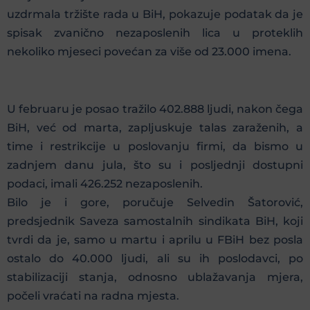
uzdrmala tržište rada u BiH, pokazuje podatak da je
spisak zvanično nezaposlenih lica u proteklih
nekoliko mjeseci povećan za više od 23.000 imena.
U februaru je posao tražilo 402.888 ljudi, nakon čega
BiH, već od marta, zapljuskuje talas zaraženih, a
time i restrikcije u poslovanju firmi, da bismo u
zadnjem danu jula, što su i posljednji dostupni
podaci, imali 426.252 nezaposlenih.
Bilo je i gore, poručuje Selvedin Šatorović,
predsjednik Saveza samostalnih sindikata BiH, koji
tvrdi da je, samo u martu i aprilu u FBiH bez posla
ostalo do 40.000 ljudi, ali su ih poslodavci, po
stabilizaciji stanja, odnosno ublažavanja mjera,
počeli vraćati na radna mjesta.