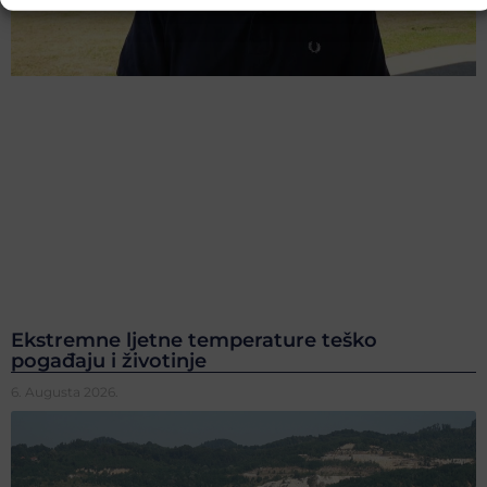
Ekstremne ljetne temperature teško
pogađaju i životinje
6. Augusta 2026.