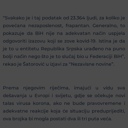
“Svakako je i taj podatak od 23.364 ljudi, za koliko je
povećana nezaposlenost, frapantan. Generalno, to
pokazuje da BiH nije na adekvatan način uspjela
odgovoriti izazovu koji se zove kovid-19. Istina je da
je to u entitetu Republika Srpska urađeno na puno
bolji način nego što je to slučaj bio u Federaciji BiH”,
rekao je Šatorović u izjavi za “Nezavisne novine”.
Prema njegovim riječima, imajući u vidu sva
dešavanja u Evropi i svijetu, gdje se očekuje novi
talas virusa korona, ako ne bude pravovremene i
adekvatne reakcije koja će situaciju preduprijediti,
ova brojka bi mogla postati dva ili tri puta veća.