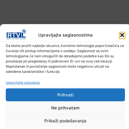
Upravljajte saglasnostima
Da bismo pružili najbolje iskustvo, koristimo tehnologije poput kolačića za
čuvanje i/ili pristup informacijama o uređaju. Saglasnost sa ovim
tehnologijama će nam omogućiti da obrađujemo podatke kao što su
Upozorenje za narednih sedam dana: Požari
ponašanje pri pregledanju ili jedinstveni ID-ovi na ovoj veb lokaciji.
prijete Balkanu, u rizičnoj zoni nalazi se i BiH
Nepristanak ili povlačenje saglasnosti može negativno uticati na
određene karakteristike i funkcije.
6. Augusta 2026.
Upravljajte uslugama
Prihvati
Ne prihvatam
Prikaži podešavanja