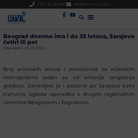
+387 35 553 967
info@rtvlukavac.ba
Radio Uživo
Sjednica Gradskog Vijeća
Beograd dnevno ima i do 35 letova, Sarajevo
četiri ili pet
Objavljeno:
25.07.2020.
Broj avionskih letova i povezanost sa svjetskim
metropolama jedan su od kriterija rangiranja
gradova. Zanimljivo je i porazno po Sarajevo kako
trenutno izgleda uporedba s drugim regionalnim
centrima Beogradom i Zagrebom.