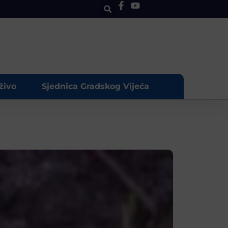
živo
Sjednica Gradskog Vijeća