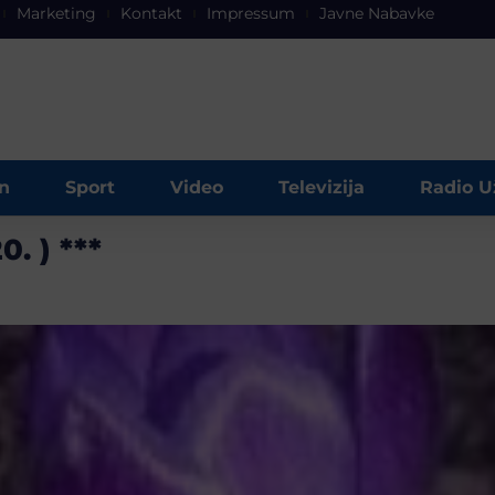
Marketing
Kontakt
Impressum
Javne Nabavke
n
Sport
Video
Televizija
Radio U
0. ) ***