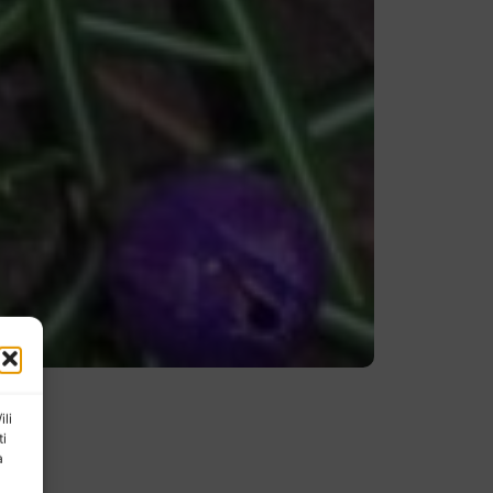
ili
ti
a