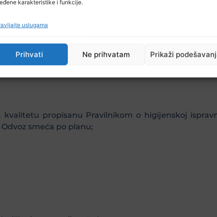
eđene karakteristike i funkcije.
avljajte uslugama
bdijevanje električnom energijom;
Prihvati
Ne prihvatam
Prikaži podešavan
kvalitetu propisanu Pravilnikom o higijenskoj ispravn
e. Odvoz smeća po planu;