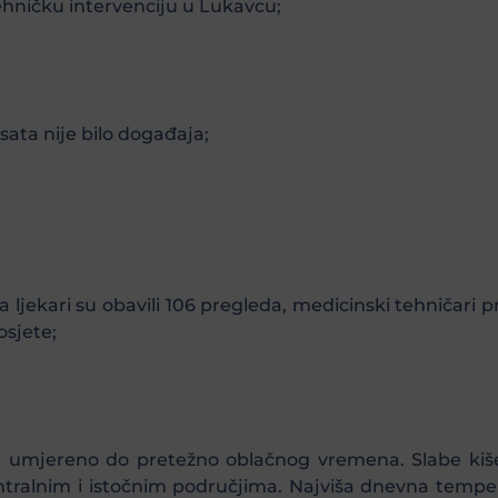
ehničku intervenciju u Lukavcu;
sata nije bilo događaja;
 ljekari su obavili 106 pregleda, medicinski tehničari p
osjete;
 umjereno do pretežno oblačnog vremena. Slabe kiše
ntralnim i istočnim područjima. Najviša dnevna temp