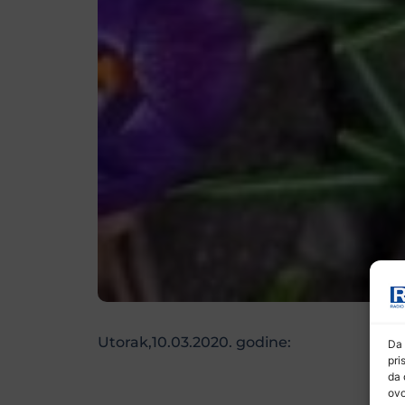
Utorak,10.03.2020. godine:
Da 
pri
da 
ovo