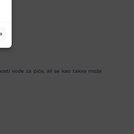
ja
osti vode za piće, ali se kao takva može