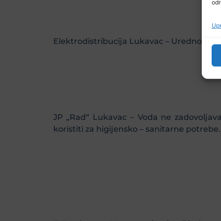
odr
Upr
Elektrodistribucija Lukavac – Uredno sna
JP „Rad“ Lukavac – Voda ne zadovoljava 
koristiti za higijensko – sanitarne potreb