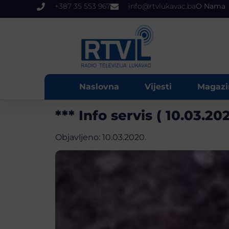
+387 35 553 967
info@rtvlukavac.ba
O Nama
Naslovna
Vijesti
Magazi
*** Info servis ( 10.03.202
Objavljeno:
10.03.2020.