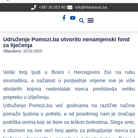
+387 35 553 967
info@rtvlukavac.ba
Radio Uživo
Sjednica Gradskog Vijeća
Udruženje Pomozi.ba otvorilo nenamjenski fond
za liječenja
Objavljeno:
10.03.2020.
Veliki broj ljudi u Bosni i Hercegovini živi na rubu
siromaštva, a nažalost u posljednje vrijeme sve je više
oboljelih kojima nedostatak novca predstavlja veliku
prepreku u izlječenju.
Udruženje Pomozi.ba već godinama na različite načine
pomaže ljudima u potrebi, a od posebnog nam je značaja
podrška onima koji se bore sa teškim bolestima. Stoga smo,
s obzirom na sve veći broj apela za prikupljanje novca za