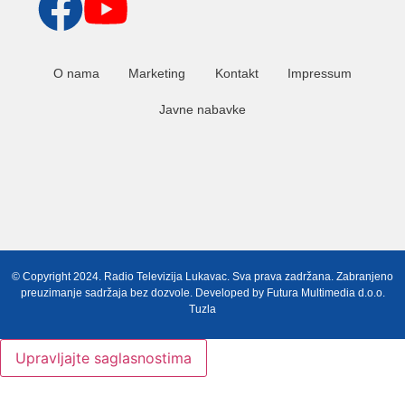
O nama
Marketing
Kontakt
Impressum
Javne nabavke
© Copyright 2024. Radio Televizija Lukavac. Sva prava zadržana. Zabranjeno
preuzimanje sadržaja bez dozvole. Developed by
Futura Multimedia d.o.o.
Tuzla
Upravljajte saglasnostima