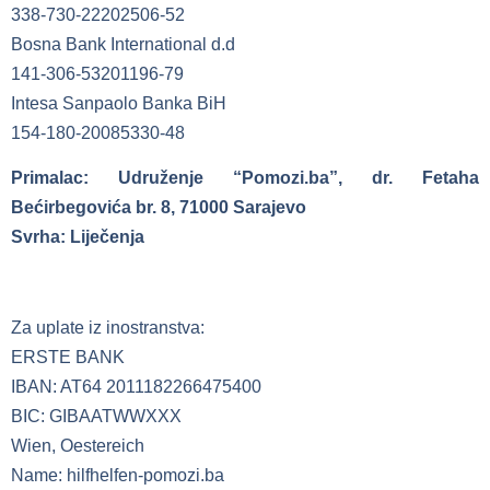
338-730-22202506-52
Bosna Bank International d.d
141-306-53201196-79
Intesa Sanpaolo Banka BiH
154-180-20085330-48
Primalac: Udruženje “Pomozi.ba”, dr. Fetaha
Bećirbegovića br. 8, 71000 Sarajevo
Svrha: Liječenja
Za uplate iz inostranstva:
ERSTE BANK
IBAN: AT64 2011182266475400
BIC: GIBAATWWXXX
Wien, Oestereich
Name: hilfhelfen-pomozi.ba