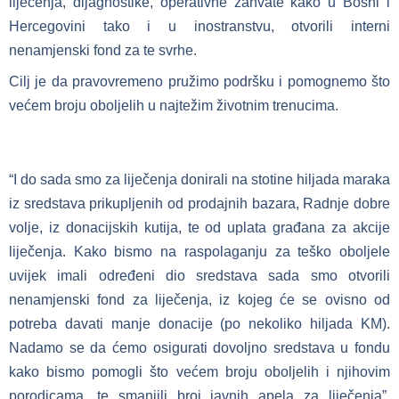
liječenja, dijagnostike, operativne zahvate kako u Bosni i
Hercegovini tako i u inostranstvu, otvorili interni
nenamjenski fond za te svrhe.
Cilj je da pravovremeno pružimo podršku i pomognemo što
većem broju oboljelih u najtežim životnim trenucima.
“I do sada smo za liječenja donirali na stotine hiljada maraka
iz sredstava prikupljenih od prodajnih bazara, Radnje dobre
volje, iz donacijskih kutija, te od uplata građana za akcije
liječenja. Kako bismo na raspolaganju za teško oboljele
uvijek imali određeni dio sredstava sada smo otvorili
nenamjenski fond za liječenja, iz kojeg će se ovisno od
potreba davati manje donacije (po nekoliko hiljada KM).
Nadamo se da ćemo osigurati dovoljno sredstava u fondu
kako bismo pomogli što većem broju oboljelih i njihovim
porodicama, te smanjili broj javnih apela za liječenja”,