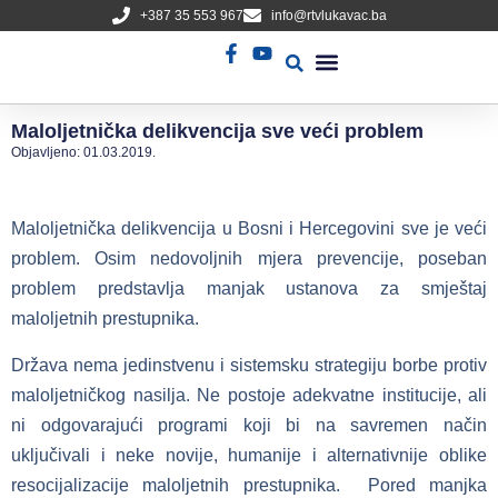
+387 35 553 967
info@rtvlukavac.ba
Radio Uživo
Sjednica Gradskog Vijeća
Maloljetnička delikvencija sve veći problem
Objavljeno:
01.03.2019.
Maloljetnička delikvencija u Bosni i Hercegovini sve je veći
problem. Osim nedovoljnih mjera prevencije, poseban
problem predstavlja manjak ustanova za smještaj
maloljetnih prestupnika.
Država nema jedinstvenu i sistemsku strategiju borbe protiv
maloljetničkog nasilja. Ne postoje adekvatne institucije, ali
ni odgovarajući programi koji bi na savremen način
uključivali i neke novije, humanije i alternativnije oblike
resocijalizacije maloljetnih prestupnika. Pored manjka