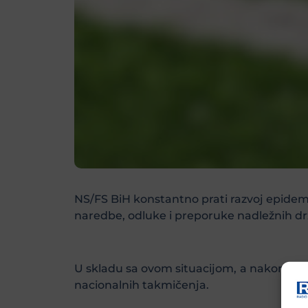
NS/FS BiH konstantno prati razvoj epidemi
naredbe, odluke i preporuke nadležnih d
U skladu sa ovom situacijom, a nakon održ
nacionalnih takmičenja.