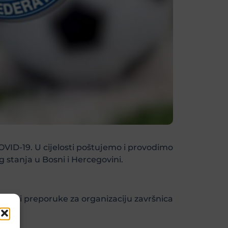
OVID-19. U cijelosti poštujemo i provodimo
stanja u Bosni i Hercegovini.
e su i preporuke za organizaciju završnica