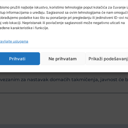
bismo pružili najbolje iskustvo, koristimo tehnologije poput kolačića za čuvanje i/
 realizacije završnice fudbalskih takmičenja u Bosni i
stup informacijama o uređaju. Saglasnost sa ovim tehnologijama će nam omogući
obrađujemo podatke kao što su ponašanje pri pregledanju ili jedinstveni ID-ovi n
jelovanja sa redoslijedom aktivnosti kako bi se pri
j veb lokaciji. Nepristanak ili povlačenje saglasnosti može negativno uticati na
eđene karakteristike i funkcije.
avljajte uslugama
 nacionalnih takmičenja u zemljama članicama bude 30
atiti i poštovati sve zaključke nadležnih organa Bosne
Prihvati
Ne prihvatam
Prikaži podešavan
e i po zdravlje svih učesnika najsigurnije rješenje, da s
vezanim za nastavak domaćih takmičenja, javnost će 