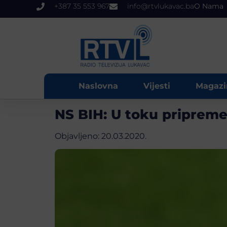
+387 35 553 967
info@rtvlukavac.ba
O Nama
Naslovna
Vijesti
Magazi
NS BIH: U toku pripreme
Objavljeno:
20.03.2020.