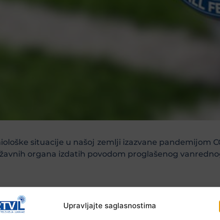
ološke situacije u našoj zemlji izazvane pandemijom C
ržavnih organa izdatih povodom proglašenog vanrednog 
ane video konferencije svih članica UEFA-e, dostavljen
Upravljajte saglasnostima