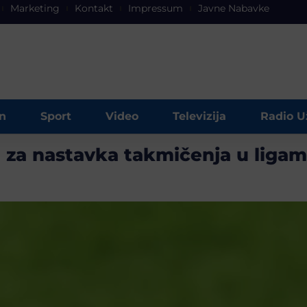
Marketing
Kontakt
Impressum
Javne Nabavke
n
Sport
Video
Televizija
Radio U
 za nastavka takmičenja u ligam