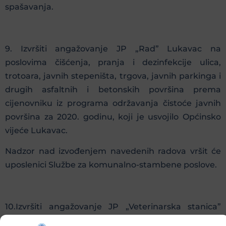
spašavanja.
9. Izvršiti angažovanje JP „Rad” Lukavac na
poslovima čišćenja, pranja i dezinfekcije ulica,
trotoara, javnih stepeništa, trgova, javnih parkinga i
drugih asfaltnih i betonskih površina prema
cijenovniku iz programa održavanja čistoće javnih
površina za 2020. godinu, koji je usvojilo Općinsko
vijeće Lukavac.
Nadzor nad izvođenjem navedenih radova vršit će
uposlenici Službe za komunalno-stambene poslove.
10.Izvršiti angažovanje JP „Veterinarska stanica”
Lukavac na poslovima dezinfekcije javnih i drugih