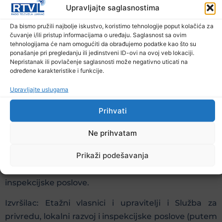
Upravljajte saglasnostima
objekata, prema ponudi broj: 21/20 od 18.03.2020.
godine koju je dostavila JP „Veterinarska stanica”
Da bismo pružili najbolje iskustvo, koristimo tehnologije poput kolačića za
Lukavac. Nadzor nad izvođenjem ovih radova izvršit
čuvanje i/ili pristup informacijama o uređaju. Saglasnost sa ovim
tehnologijama će nam omogućiti da obrađujemo podatke kao što su
će član Općinskog Štaba iz Službe za zajedničke
ponašanje pri pregledanju ili jedinstveni ID-ovi na ovoj veb lokaciji.
poslove.
Nepristanak ili povlačenje saglasnosti može negativno uticati na
određene karakteristike i funkcije.
Upravljajte uslugama
11. Zadužuju se etažni vlasnici i pravna lica koja
Prihvati
obavljaju poslove upravitelja na području općine
Lukavac da redovno vrše dezinfekciju zajedničkih
Ne prihvatam
dijelova i uređaja zgrada za vrijeme trajanja
Prikaži podešavanja
prirodne nesreće. Kontrolu nad vršenjem navedenih
poslova vršit će Služba za privredu, lokalni razvoj i
inspekcijske poslove.
Izvršilac: Etažni vlasnici i upravitelji i Služba za
privredu, lokalni razvoj i inspekcijske poslove (putem