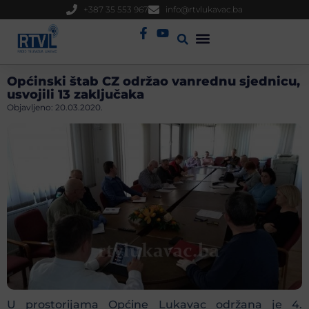
+387 35 553 967
info@rtvlukavac.ba
Radio Uživo
Sjednica Gradskog Vijeća
Općinski štab CZ održao vanrednu sjednicu,
usvojili 13 zaključaka
Objavljeno:
20.03.2020.
U prostorijama Općine Lukavac održana je 4.