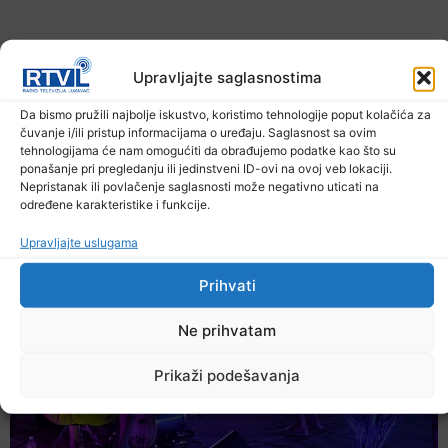
Upravljajte saglasnostima
Da bismo pružili najbolje iskustvo, koristimo tehnologije poput kolačića za
čuvanje i/ili pristup informacijama o uređaju. Saglasnost sa ovim
tehnologijama će nam omogućiti da obrađujemo podatke kao što su
U TK povećan broj požara
ponašanje pri pregledanju ili jedinstveni ID-ovi na ovoj veb lokaciji.
Nepristanak ili povlačenje saglasnosti može negativno uticati na
7. Augusta 2026.
određene karakteristike i funkcije.
Upravljajte uslugama
Prihvati
Ne prihvatam
Prikaži podešavanja