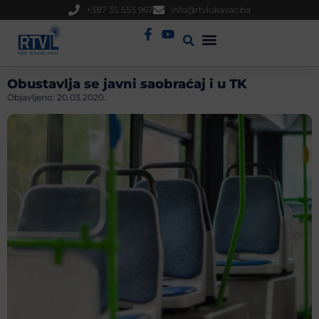
+387 35 553 967
info@rtvlukavac.ba
Radio Uživo
Sjednica Gradskog Vijeća
Obustavlja se javni saobraćaj i u TK
Objavljeno:
20.03.2020.