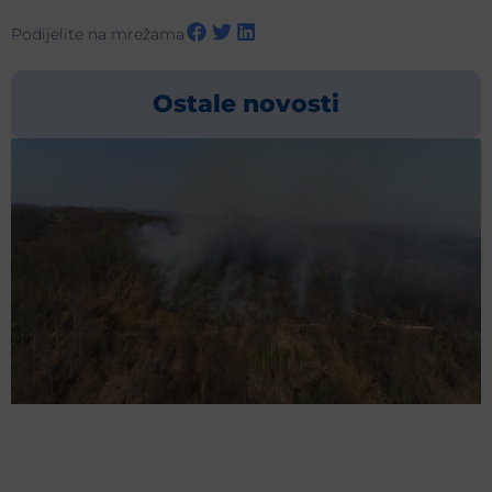
Podijelite na mrežama
Ostale novosti