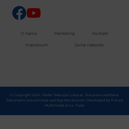
O nama
Marketing
Kontakt
Impressum
Javne nabavke
© Copyright 2024. Radio Televizija Lukavac. Sva prava zadržana.
Zabranjeno preuzimanje sadržaja bez dozvole. Developed by
Futura
Multimedia d.o.o. Tuzla