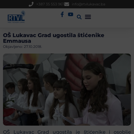
+387 35 553 967
info@rtvlukavac.ba
Radio Uživo
Sjednica Gradskog Vijeća
OŠ Lukavac Grad ugostila štićenike
Emmausa
Objavljeno:
27.10.2018.
OŠ Lukavac Grad ugostila je štićenike i osoblje