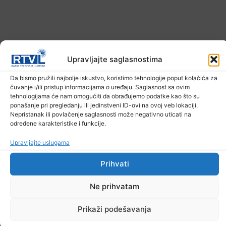
Upravljajte saglasnostima
Da bismo pružili najbolje iskustvo, koristimo tehnologije poput kolačića za
čuvanje i/ili pristup informacijama o uređaju. Saglasnost sa ovim
tehnologijama će nam omogućiti da obrađujemo podatke kao što su
ponašanje pri pregledanju ili jedinstveni ID-ovi na ovoj veb lokaciji.
Nepristanak ili povlačenje saglasnosti može negativno uticati na
U TK povećan broj požara
određene karakteristike i funkcije.
7. Augusta 2026.
Upravljajte uslugama
Prihvati
Ne prihvatam
Prikaži podešavanja