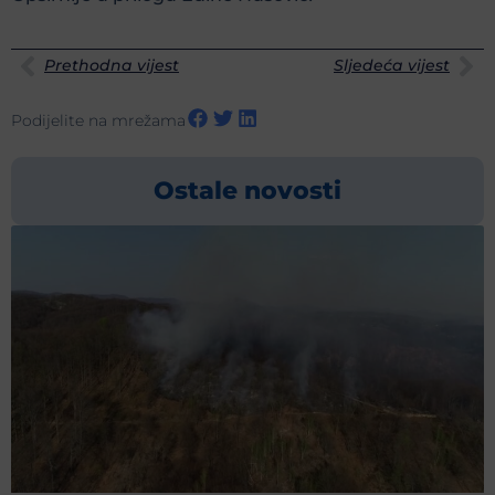
Prethodna vijest
Sljedeća vijest
Podijelite na mrežama
Ostale novosti