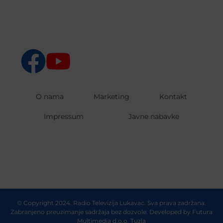
O nama
Marketing
Kontakt
Impressum
Javne nabavke
© Copyright 2024. Radio Televizija Lukavac. Sva prava zadržana.
Zabranjeno preuzimanje sadržaja bez dozvole. Developed by
Futura
Multimedia d.o.o. Tuzla