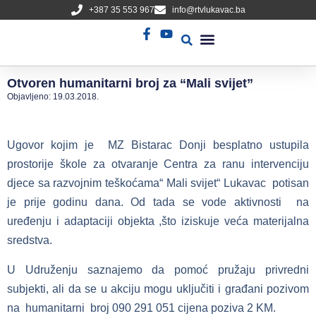
+387 35 553 967
info@rtvlukavac.ba
Radio Uživo
Sjednica Gradskog Vijeća
Otvoren humanitarni broj za “Mali svijet”
Objavljeno:
19.03.2018.
Ugovor kojim je MZ Bistarac Donji besplatno ustupila
prostorije škole za otvaranje Centra za ranu intervenciju
djece sa razvojnim teškoćama“ Mali svijet“ Lukavac potisan
je prije godinu dana. Od tada se vode aktivnosti na
uređenju i adaptaciji objekta ,što iziskuje veća materijalna
sredstva.
U Udruženju saznajemo da pomoć pružaju privredni
subjekti, ali da se u akciju mogu uključiti i građani pozivom
na humanitarni broj 090 291 051 cijena poziva 2 KM.