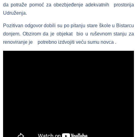
da potraže pomoć za obezbjeđenje adekvatnih prostorija
Udruženja.
Pozitivan odgovor dobili su po pitanju stare škole u Bistarcu
donjem. Obzirom da je objekat bio u ruševnom stanju za
renoviranje je potrebno izdvojiti veću sumu novca .