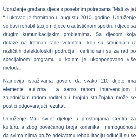
Udruženje građana djece s posebnim potrebama “Mali svijet
“ Lukavac je formirano u augustu 2010. godine. Udruženje
se bavi rehabilitacijom djece u autističnom spektru i djece sa
drugim kumunikacijskim problemima. Sa djecom koja
dolaze na tretman rade volonteri koji su srtručnjaci iz
različitih defektoloških područja i certificirani su za rad po
specijalnom programu u kojem je ukonponovano više
metoda.
Najnovija istraživanja govore da svako 110 dijete ima
elemente autizma a samo ranom intervencijom i
zajedničkim radom roditelja i brojnih stručnjaka može se
postići odgovarajući rezultat.
Udruženje Mali svijet djeluje u prostorijama Centra za
kulturu, a zbog povećanog broja korisnika i nemogućnosti
da svima njima pruže adekvatnu rehabilitaciju odlučili su se