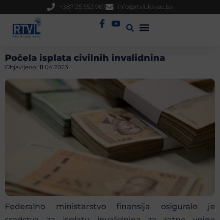
+387 35 553 967
info@rtvlukavac.ba
Radio Uživo
Sjednica Gradskog Vijeća
Počela isplata civilnih invalidnina
Objavljeno:
11.04.2023.
Federalno ministarstvo finansija osiguralo je
sredstva za isplatu invalidnina za ratne vojne