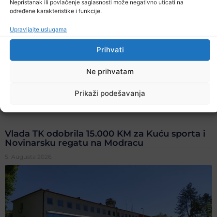
Nepristanak ili povlačenje saglasnosti može negativno uticati na
određene karakteristike i funkcije.
Upravljajte uslugama
Prihvati
Ne prihvatam
Prikaži podešavanja
Vlada TK odobrila 15.000 KM za Kuću sporta i
Novinarsku regatu na Modracu
5. Augusta 2026.