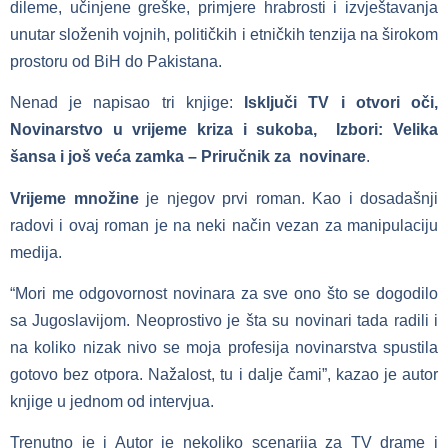
dileme, učinjene greške, primjere hrabrosti i izvještavanja
unutar složenih vojnih, političkih i etničkih tenzija na širokom
prostoru od BiH do Pakistana.
Nenad je napisao tri knjige:
Isključi TV i otvori oči,
Novinarstvo u vrijeme kriza i sukoba, Izbori: Velika
šansa i još veća zamka – Priručnik za novinare
.
Vrijeme množine
je njegov prvi roman. Kao i dosadašnji
radovi i ovaj roman je na neki način vezan za manipulaciju
medija.
“Mori me odgovornost novinara za sve ono što se dogodilo
sa Jugoslavijom. Neoprostivo je šta su novinari tada radili i
na koliko nizak nivo se moja profesija novinarstva spustila
gotovo bez otpora. Nažalost, tu i dalje čami”, kazao je autor
knjige u jednom od intervjua.
Trenutno je i Autor je nekoliko scenarija za TV drame i