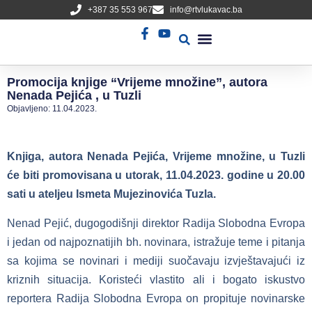
+387 35 553 967
info@rtvlukavac.ba
Radio Uživo
Sjednica Gradskog Vijeća
Promocija knjige “Vrijeme množine”, autora
Nenada Pejića , u Tuzli
Objavljeno:
11.04.2023.
Knjiga, autora Nenada Pejića, Vrijeme množine, u Tuzli
će biti promovisana u utorak, 11.04.2023. godine u 20.00
sati u ateljeu Ismeta Mujezinovića Tuzla.
Nenad Pejić, dugogodišnji direktor Radija Slobodna Evropa
i jedan od najpoznatijih bh. novinara, istražuje teme i pitanja
sa kojima se novinari i mediji suočavaju izvještavajući iz
kriznih situacija. Koristeći vlastito ali i bogato iskustvo
reportera Radija Slobodna Evropa on propituje novinarske