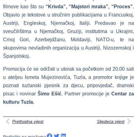
filmove kao što su
“Krivda”, “Majstori mraka”, “Proces”
.
Objavio je tekstove u stručnim publikacijama u Francuskoj,
Austriji, Engleskoj, Njemačkoj, Italiji. Predavao je na
sveučilištima u Njemačkoj, Gruziji, institutima u Ukrajini,
Crnoj Gori, Azerbejdžanu, Moldaviji, NATO-u, te na
skupovima nevladinih organizacija u Austriji, Nizozemskoj i
Španjolskoj.
Promocija će se održati u utorak sa početkom od 20.00 sati
u ateljeu Ismeta Mujezinovića, Tuzla, a promotor knjige je
poznati tuzlanski pjesnik za djecu, pripovjedač, dramski
pisac i novinar
Šimo Ešić
. Partner promocije je
Centar za
kulturu Tuzla.
Prethodna vijest
Sljedeća vijest
Podijelite na mrežama