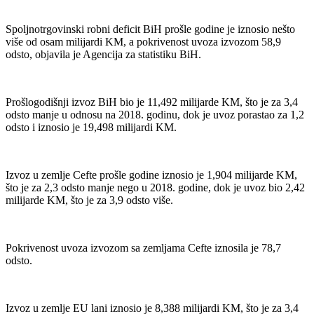
Spoljnotrgovinski robni deficit BiH prošle godine je iznosio nešto
više od osam milijardi KM, a pokrivenost uvoza izvozom 58,9
odsto, objavila je Agencija za statistiku BiH.
Prošlogodišnji izvoz BiH bio je 11,492 milijarde KM, što je za 3,4
odsto manje u odnosu na 2018. godinu, dok je uvoz porastao za 1,2
odsto i iznosio je 19,498 milijardi KM.
Izvoz u zemlje Cefte prošle godine iznosio je 1,904 milijarde KM,
što je za 2,3 odsto manje nego u 2018. godine, dok je uvoz bio 2,42
milijarde KM, što je za 3,9 odsto više.
Pokrivenost uvoza izvozom sa zemljama Cefte iznosila je 78,7
odsto.
Izvoz u zemlje EU lani iznosio je 8,388 milijardi KM, što je za 3,4