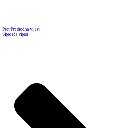
Prev
Prethodna vijest
Sljedeća vijest