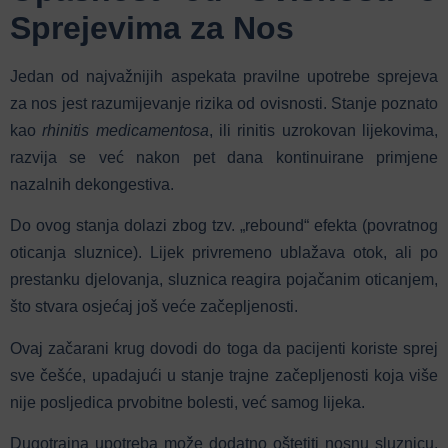
Sprejevima za Nos
Jedan od najvažnijih aspekata pravilne upotrebe sprejeva
za nos jest razumijevanje rizika od ovisnosti. Stanje poznato
kao
rhinitis medicamentosa
, ili rinitis uzrokovan lijekovima,
razvija se već nakon pet dana kontinuirane primjene
nazalnih dekongestiva.
Do ovog stanja dolazi zbog tzv. „rebound“ efekta (povratnog
oticanja sluznice). Lijek privremeno ublažava otok, ali po
prestanku djelovanja, sluznica reagira pojačanim oticanjem,
što stvara osjećaj još veće začepljenosti.
Ovaj začarani krug dovodi do toga da pacijenti koriste sprej
sve češće, upadajući u stanje trajne začepljenosti koja više
nije posljedica prvobitne bolesti, već samog lijeka.
Dugotrajna upotreba može dodatno oštetiti nosnu sluznicu,