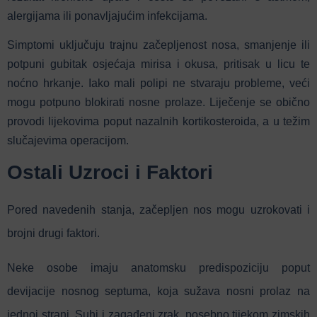
alergijama ili ponavljajućim infekcijama.
Simptomi uključuju trajnu začepljenost nosa, smanjenje ili
potpuni gubitak osjećaja mirisa i okusa, pritisak u licu te
noćno hrkanje.
Iako mali polipi ne stvaraju probleme, veći
mogu potpuno blokirati nosne prolaze.
Liječenje se obično
provodi lijekovima poput nazalnih kortikosteroida, a u težim
slučajevima operacijom.
Ostali Uzroci i Faktori
Pored navedenih stanja, začepljen nos mogu uzrokovati i
brojni drugi faktori.
Neke osobe imaju anatomsku predispoziciju poput
devijacije nosnog septuma, koja sužava nosni prolaz na
jednoj strani.
Suhi i zagađeni zrak, posebno tijekom zimskih