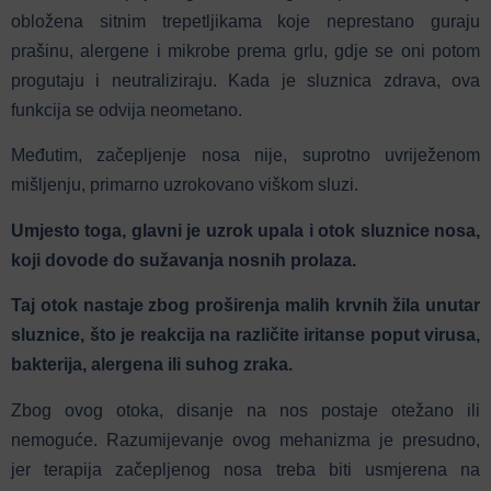
obložena sitnim trepetljikama koje neprestano guraju
prašinu, alergene i mikrobe prema grlu, gdje se oni potom
progutaju i neutraliziraju.
Kada je sluznica zdrava, ova
funkcija se odvija neometano.
Međutim, začepljenje nosa nije, suprotno uvriježenom
mišljenju, primarno uzrokovano viškom sluzi.
Umjesto toga, glavni je uzrok upala i otok sluznice nosa,
koji dovode do sužavanja nosnih prolaza.
Taj otok nastaje zbog proširenja malih krvnih žila unutar
sluznice, što je reakcija na različite iritanse poput virusa,
bakterija, alergena ili suhog zraka.
Zbog ovog otoka, disanje na nos postaje otežano ili
nemoguće. Razumijevanje ovog mehanizma je presudno,
jer terapija začepljenog nosa treba biti usmjerena na