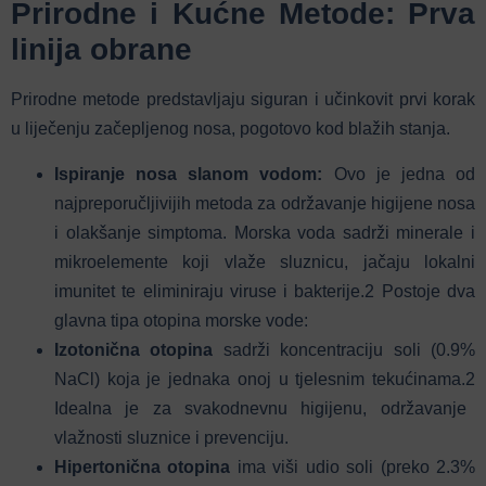
Prirodne i Kućne Metode: Prva
linija obrane
Prirodne metode predstavljaju siguran i učinkovit prvi korak
u liječenju začepljenog nosa, pogotovo kod blažih stanja.
Ispiranje nosa slanom vodom:
Ovo je jedna od
najpreporučljivijih metoda za održavanje higijene nosa
i olakšanje simptoma. Morska voda sadrži minerale i
mikroelemente koji vlaže sluznicu, jačaju lokalni
imunitet te eliminiraju viruse i bakterije.
2
Postoje dva
glavna tipa otopina morske vode:
Izotonična otopina
sadrži koncentraciju soli (0.9%
NaCl) koja je jednaka onoj u tjelesnim tekućinama.
2
Idealna je za svakodnevnu higijenu, održavanje
vlažnosti sluznice i prevenciju.
Hipertonična otopina
ima viši udio soli (preko 2.3%