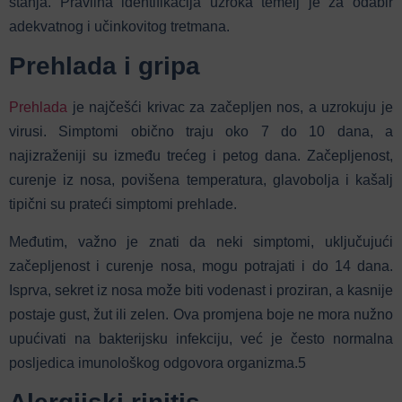
stanja. Pravilna identifikacija uzroka temelj je za odabir
adekvatnog i učinkovitog tretmana.
Prehlada i gripa
Prehlada
je najčešći krivac za začepljen nos, a uzrokuju je
virusi.
Simptomi obično traju oko 7 do 10 dana, a
najizraženiji su između trećeg i petog dana.
Začepljenost,
curenje iz nosa, povišena temperatura, glavobolja i kašalj
tipični su prateći simptomi prehlade.
Međutim, važno je znati da neki simptomi, uključujući
začepljenost i curenje nosa, mogu potrajati i do 14 dana.
Isprva, sekret iz nosa može biti vodenast i proziran, a kasnije
postaje gust, žut ili zelen. Ova promjena boje ne mora nužno
upućivati na bakterijsku infekciju, već je često normalna
posljedica imunološkog odgovora organizma.
5