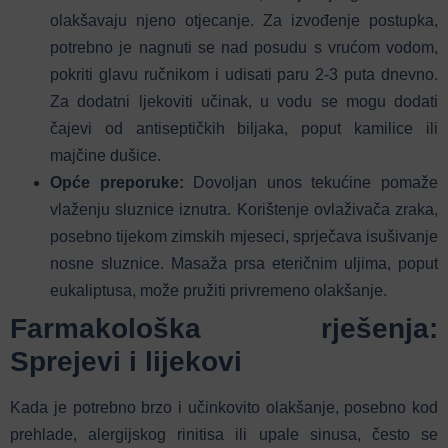
olakšavaju njeno otjecanje.
Za izvođenje postupka,
potrebno je nagnuti se nad posudu s vrućom vodom,
pokriti glavu ručnikom i udisati paru 2-3 puta dnevno.
Za dodatni ljekoviti učinak, u vodu se mogu dodati
čajevi od antiseptičkih biljaka, poput kamilice ili
majčine dušice.
Opće preporuke:
Dovoljan unos tekućine pomaže
vlaženju sluznice iznutra.
Korištenje ovlaživača zraka,
posebno tijekom zimskih mjeseci, sprječava isušivanje
nosne sluznice.
Masaža prsa eteričnim uljima, poput
eukaliptusa, može pružiti privremeno olakšanje.
Farmakološka rješenja:
Sprejevi i lijekovi
Kada je potrebno brzo i učinkovito olakšanje, posebno kod
prehlade, alergijskog rinitisa ili upale sinusa, često se