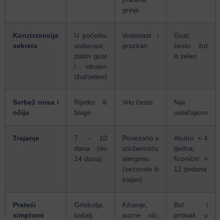
grinje
Konzistencija
U početku
Vodenast i
Gust,
sekreta
vodenast,
proziran
često žut
zatim gust
ili zelen
i obojen
(žut/zelen)
Svrbež nosa i
Rijetko ili
Vrlo često
Nije
očiju
blago
uobičajeno
Trajanje
7 – 10
Povezano s
Akutni: < 4
dana (do
izloženošću
tjedna;
14 dana)
alergenu
Kronični: >
(sezonski ili
12 tjedana
trajan)
Prateći
Grlobolja,
Kihanje,
Bol i
simptomi
kašalj,
suzne oči,
pritisak u