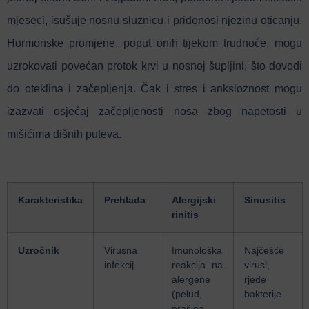
mjeseci, isušuje nosnu sluznicu i pridonosi njezinu oticanju.
Hormonske promjene, poput onih tijekom trudnoće, mogu
uzrokovati povećan protok krvi u nosnoj šupljini, što dovodi
do oteklina i začepljenja.
Čak i stres i anksioznost mogu
izazvati osjećaj začepljenosti nosa zbog napetosti u
mišićima dišnih puteva.
Karakteristika
Prehlada
Alergijski
Sinusitis
rinitis
Uzročnik
Virusna
Imunološka
Najčešće
infekcij
reakcija na
virusi,
alergene
rjeđe
(pelud,
bakterije
prašina,