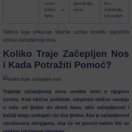
umor,
glavobolja,
licu,
bolovi u
umor
zubobolja,
tijelu
loš zadah
Tablica koja prikazuje ključne razlike između najčešćih
uzroka začepljenog nosa.
Koliko Traje Začepljen Nos
i Kada Potražiti Pomoć?
Trajanje začepljenog nosa uvelike ovisi o njegovu
uzroku. Kod obične prehlade, simptomi obično nestaju
u roku od tjedan do deset dana, iako začepljenost i
kašalj mogu potrajati i do dva tjedna.
Ako je začepljenost
uzrokovana alergijama, ona će se povući nakon što se
prekine izloženost alergenu.