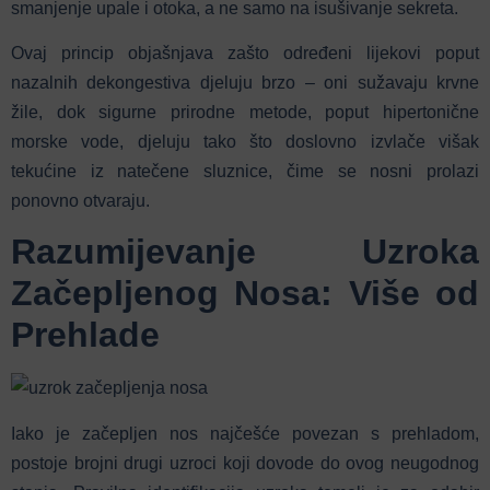
smanjenje upale i otoka, a ne samo na isušivanje sekreta.
Ovaj princip objašnjava zašto određeni lijekovi poput
nazalnih dekongestiva djeluju brzo – oni sužavaju krvne
žile, dok sigurne prirodne metode, poput hipertonične
morske vode, djeluju tako što doslovno izvlače višak
tekućine iz natečene sluznice, čime se nosni prolazi
ponovno otvaraju.
Razumijevanje Uzroka
Začepljenog Nosa: Više od
Prehlade
Iako je začepljen nos najčešće povezan s prehladom,
postoje brojni drugi uzroci koji dovode do ovog neugodnog