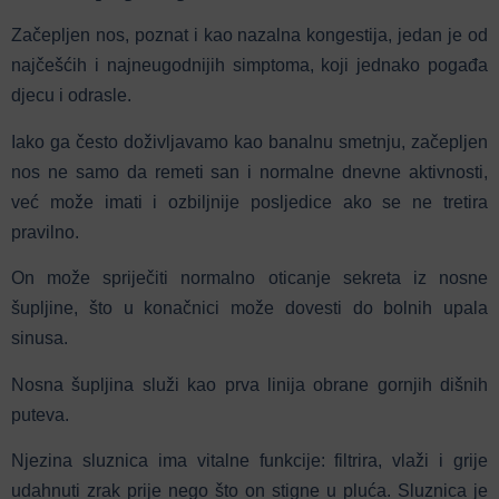
Začepljen nos, poznat i kao nazalna kongestija, jedan je od
najčešćih i najneugodnijih simptoma, koji jednako pogađa
djecu i odrasle.
Iako ga često doživljavamo kao banalnu smetnju, začepljen
nos ne samo da remeti san i normalne dnevne aktivnosti,
već može imati i ozbiljnije posljedice ako se ne tretira
pravilno.
On može spriječiti normalno oticanje sekreta iz nosne
šupljine, što u konačnici može dovesti do bolnih upala
sinusa.
Nosna šupljina služi kao prva linija obrane gornjih dišnih
puteva.
Njezina sluznica ima vitalne funkcije: filtrira, vlaži i grije
udahnuti zrak prije nego što on stigne u pluća.
Sluznica je