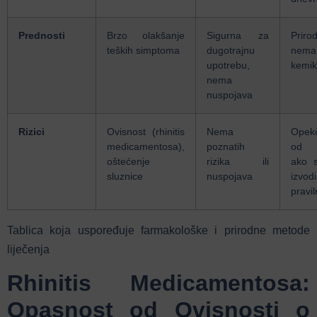
Prednosti
Brzo olakšanje
Sigurna za
Priro
teških simptoma
dugotrajnu
nema
upotrebu,
kemik
nema
nuspojava
Rizici
Ovisnost (rhinitis
Nema
Opeko
medicamentosa),
poznatih
od 
oštećenje
rizika ili
ako 
sluznice
nuspojava
izvodi
pravi
Tablica koja uspoređuje farmakološke i prirodne metode
liječenja
Rhinitis Medicamentosa:
Opasnost od Ovisnosti o