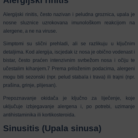
Alergijski rinitis
Alergijski rinitis, često nazivan i peludna groznica, upala je
nosne sluznice uzrokovana imunološkom reakcijom na
alergene, a ne na viruse.
Simptomi su slični prehladi, ali se razlikuju u ključnim
detaljima. Kod alergija, iscjedak iz nosa je obično vodenast i
bistar, često praćen intenzivnim svrbežom nosa i očiju te
učestalim kihanjem.
7
Prema priloženim podacima, alergeni
mogu biti sezonski (npr. pelud stabala i trava) ili trajni (npr.
prašina, grinje, plijesan).
Prepoznavanje okidača je ključno za liječenje, koje
uključuje izbjegavanje alergena i, po potrebi, uzimanje
antihistaminika ili kortikosteroida.
Sinusitis (Upala sinusa)