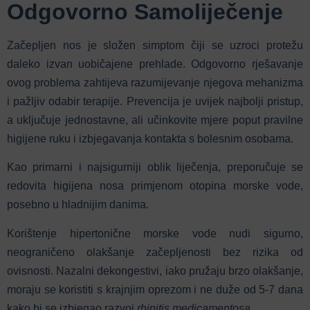
Odgovorno Samoliječenje
Začepljen nos je složen simptom čiji se uzroci protežu
daleko izvan uobičajene prehlade. Odgovorno rješavanje
ovog problema zahtijeva razumijevanje njegova mehanizma
i pažljiv odabir terapije. Prevencija je uvijek najbolji pristup,
a uključuje jednostavne, ali učinkovite mjere poput pravilne
higijene ruku i izbjegavanja kontakta s bolesnim osobama.
Kao primarni i najsigurniji oblik liječenja, preporučuje se
redovita higijena nosa primjenom otopina morske vode,
posebno u hladnijim danima.
Korištenje hipertonične morske vode nudi sigurno,
neograničeno olakšanje začepljenosti bez rizika od
ovisnosti. Nazalni dekongestivi, iako pružaju brzo olakšanje,
moraju se koristiti s krajnjim oprezom i ne duže od 5-7 dana
kako bi se izbjegao razvoj
rhinitis medicamentosa
.