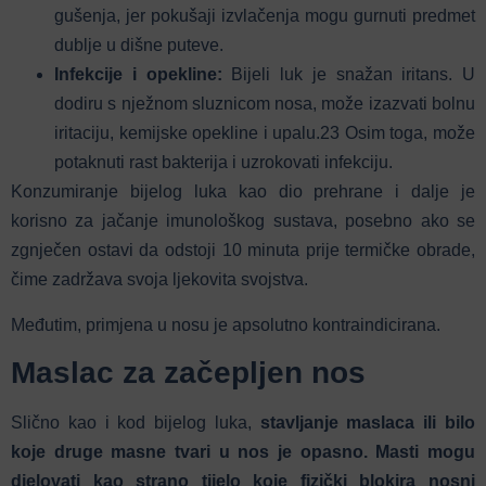
gušenja, jer pokušaji izvlačenja mogu gurnuti predmet
dublje u dišne puteve.
Infekcije i opekline:
Bijeli luk je snažan iritans. U
dodiru s nježnom sluznicom nosa, može izazvati bolnu
iritaciju, kemijske opekline i upalu.
23
Osim toga, može
potaknuti rast bakterija i uzrokovati infekciju.
Konzumiranje bijelog luka kao dio prehrane i dalje je
korisno za jačanje imunološkog sustava, posebno ako se
zgnječen ostavi da odstoji 10 minuta prije termičke obrade,
čime zadržava svoja ljekovita svojstva.
Međutim, primjena u nosu je apsolutno kontraindicirana.
Maslac za začepljen nos
Slično kao i kod bijelog luka,
stavljanje maslaca ili bilo
koje druge masne tvari u nos je opasno. Masti mogu
djelovati kao strano tijelo koje fizički blokira nosni