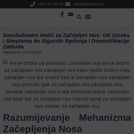
+387 35 553 967
info@rtvlukavac.ba
Radio Uživo
Sjednica Gradskog Vijeća
Sveobuhvatni Vodič za Začepljen Nos: Od Uzroka
i Simptoma do Sigurnih Rješenja i Demistifikacije
Zabluda
Objavljeno:
25.10.2018.
Razumijevanje Mehanizma
Začepljenja Nosa