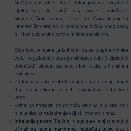
NaCl) i posjeduje blago dekongestivno svojstvo.
2
Djeluje tako što “izvlači” višak vode iz natečene
sluznice, čime smanjuje otok i olakšava disanje.
15
Hipertonična otopina je korisna kod začepljenog nosa,
ali i kod ovisnosti o nazalnim dekongestivima.
Sigurnost primjene je iznimna, pa se otopine morske
vode mogu koristiti bez ograničenja u dobi (uključujući
dojenčad), tijekom trudnoće i kod osoba s kroničnim
bolestima.
Za kućnu izradu fiziološke otopine, potrebno je otopiti
9 grama nejodirane soli u 1 litri prokuhane i ohlađene
vode.
Važno je naglasiti da domaća otopina nije sterilna i
nije prikladna za ispiranje očiju ili otvorenih rana.
Inhalacija parom:
Toplina i vlaga pare imaju umirujući
učinak na nosne membrane, razrjeđuju gustu sluz i