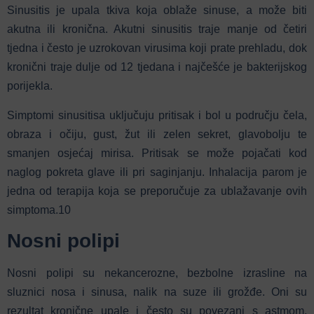
Sinusitis je upala tkiva koja oblaže sinuse, a može biti
akutna ili kronična.
Akutni sinusitis traje manje od četiri
tjedna i često je uzrokovan virusima koji prate prehladu, dok
kronični traje dulje od 12 tjedana i najčešće je bakterijskog
porijekla.
Simptomi sinusitisa uključuju pritisak i bol u području čela,
obraza i očiju, gust, žut ili zelen sekret, glavobolju te
smanjen osjećaj mirisa.
Pritisak se može pojačati kod
naglog pokreta glave ili pri saginjanju.
Inhalacija parom je
jedna od terapija koja se preporučuje za ublažavanje ovih
simptoma.
10
Nosni polipi
Nosni polipi su nekancerozne, bezbolne izrasline na
sluznici nosa i sinusa, nalik na suze ili grožđe.
Oni su
rezultat kronične upale i često su povezani s astmom,