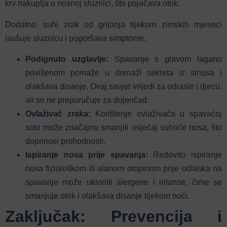
krv nakuplja u nosnoj sluznici, što pojačava otok.
Dodatno, suhi zrak od grijanja tijekom zimskih mjeseci
isušuje sluznicu i pogoršava simptome.
Podignuto uzglavlje:
Spavanje s glavom lagano
povišenom pomaže u drenaži sekreta iz sinusa i
olakšava disanje.
Ovaj savjet vrijedi za odrasle i djecu,
ali se ne preporučuje za dojenčad.
Ovlaživač zraka:
Korištenje ovlaživača u spavaćoj
sobi može značajno smanjiti osjećaj suhoće nosa, što
doprinosi prohodnosti.
Ispiranje nosa prije spavanja:
Redovito ispiranje
nosa fiziološkom ili slanom otopinom prije odlaska na
spavanje može ukloniti alergene i iritanse, čime se
smanjuje otok i olakšava disanje tijekom noći.
Zaključak: Prevencija i